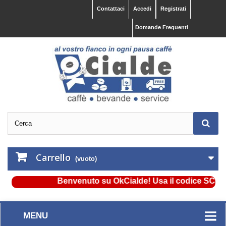
Contattaci
Accedi
Registrati
Domande Frequenti
Carrello
(vuoto)
Benvenuto su OkCialde! Usa il codice SCONTO5
MENU