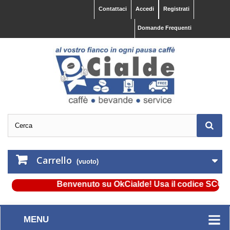
Contattaci
Accedi
Registrati
Domande Frequenti
Carrello
(vuoto)
Benvenuto su OkCialde! Usa il codice SCONTO5
MENU