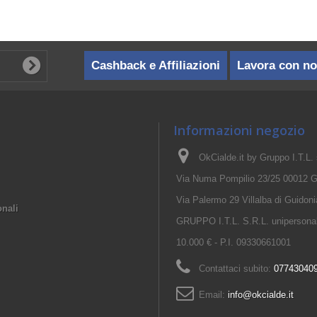
Cashback e Affiliazioni
Lavora con no
Informazioni negozio
OkCialde.it by Gruppo I.T.L. s.
Via Numa Pompilio 23/25 00012 G
Via Palermo 29 Villalba di Guido
onali
GRUPPO I.T.L. S.R.L. unipersonale
10.000 € - P.I. 09330661001
Contattaci subito:
07743040
Email:
info@okcialde.it