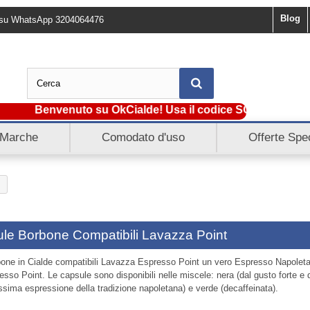
Blog
ci su WhatsApp 3204064476
Benvenuto su OkCialde! Usa il codice SCONTO5 e ottien
Marche
Comodato d'uso
Offerte Spec
le Borbone Compatibili Lavazza Point
one in Cialde compatibili Lavazza Espresso Point un vero Espresso Napolet
esso Point. Le capsule sono disponibili nelle miscele: nera (dal gusto forte e 
ssima espressione della tradizione napoletana) e verde (decaffeinata).