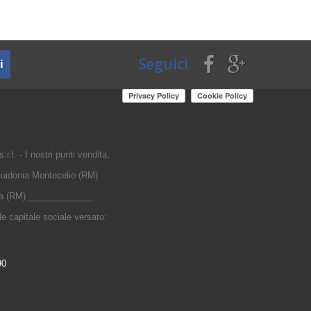
Seguici
i
r.l. - I nostri punti vendita,
uidonia Montecelio (RM)
nia (RM) _____________
 capitale sociale versato:
90