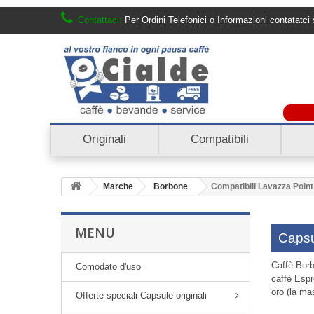
Contattaci:
Per Ordini Telefonici o Informazioni contatat
Originali
Compatibili
Marche
Borbone
Compatibili Lavazza Point
MENU
Capsu
Caffè Borb
Comodato d'uso
caffè Espr
oro (la ma
Offerte speciali Capsule originali