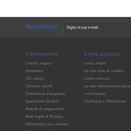
Newsletter
Informazioni
Il mio account
I nostri negozi
I miei ordini
Contattaci
Le mie note di credito
Chi siamo
I miei indirizzi
Servizio clienti
Le mie informazioni pers
Condizioni d'acquisto
I miei buoni
Spedizioni Gratis?
Cashback e Affiliazione
Metodi di pagamento
Note legali & Privacy
Informativa sui cookies