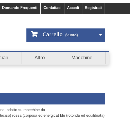
Domande Frequenti
Contattaci
Accedi
Registrati
Carrello
(vuoto)
i subito 5€ di sconto. Scopri anche Cashback e Affiliazioni
iali
Altro
Macchine
ano, adatto su macchine da
deciso) rossa (corposa ed energica) blu (rotonda ed equilibrata)