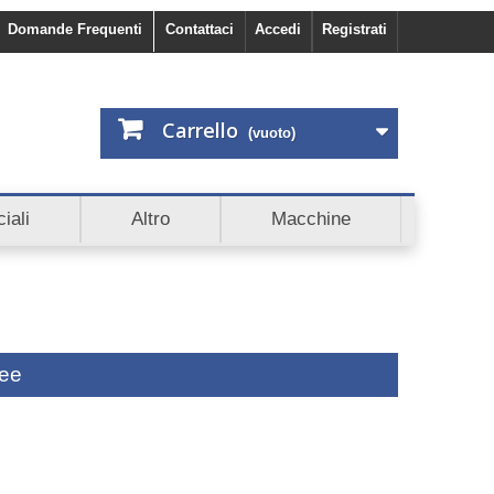
Domande Frequenti
Contattaci
Accedi
Registrati
Carrello
(vuoto)
ni subito 5€ di sconto. Scopri anche Cashback e Affiliazio
iali
Altro
Macchine
nee