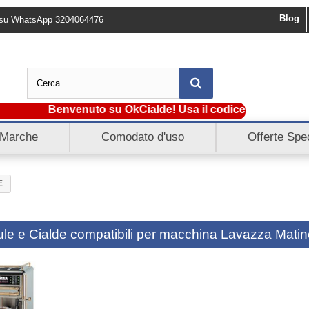
Blog
ci su WhatsApp 3204064476
Benvenuto su OkCialde! Usa il codice SCONTO5 e ottie
Marche
Comodato d'uso
Offerte Spec
E
le e Cialde compatibili per macchina Lavazza Mati