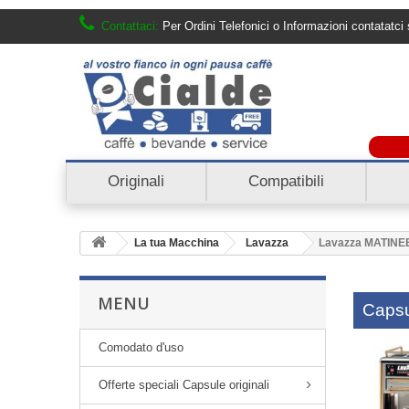
Contattaci:
Per Ordini Telefonici o Informazioni contatat
Originali
Compatibili
La tua Macchina
Lavazza
Lavazza MATINE
MENU
Capsu
Comodato d'uso
Offerte speciali Capsule originali