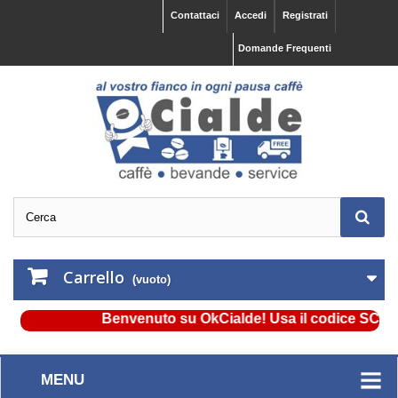
Contattaci
Accedi
Registrati
Domande Frequenti
Carrello
(vuoto)
Benvenuto su OkCialde! Usa il codice SCONTO5
MENU