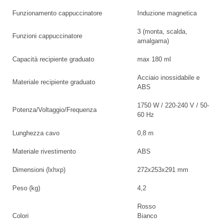
Funzionamento cappuccinatore
Induzione magnetica
3 (monta, scalda,
Funzioni cappuccinatore
amalgama)
Capacità recipiente graduato
max 180 ml
Acciaio inossidabile e
Materiale recipiente graduato
ABS
1750 W / 220-240 V / 50-
Potenza/Voltaggio/Frequenza
60 Hz
Lunghezza cavo
0,8 m
Materiale rivestimento
ABS
Dimensioni (lxhxp)
272x253x291 mm
Peso (kg)
4,2
Rosso
Colori
Bianco