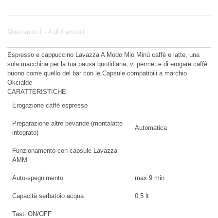
Mostrando 1 - 4 di 4 articoli
Espresso e cappuccino Lavazza A Modo Mio Minù caffè e latte, una
sola macchina per la tua pausa quotidiana, vi permette di erogare caffè
buono come quello del bar con le Capsule compatibili a marchio
Okcialde
CARATTERISTICHE
Erogazione caffè espresso
Preparazione altre bevande (montalatte
Automatica
integrato)
Funzionamento con capsule Lavazza
AMM
Auto-spegnimento
max 9 min
Capacità serbatoio acqua
0,5 lt
Tasti ON/OFF