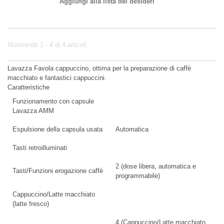
Aggiungi alla lista dei desideri
Mostrando 1 - 4 di 4 articoli
Lavazza Favola cappuccino, ottima per la preparazione di caffè
macchiato e fantastici cappuccini.
Caratteristiche
Funzionamento con capsule
Lavazza AMM
Espulsione della capsula usata
Automatica
Tasti retroilluminati
2 (dose libera, automatica e
Tasti/Funzioni erogazione caffè
programmabile)
Cappuccino/Latte macchiato
(latte fresco)
4 (Cappuccino/Latte macchiato,