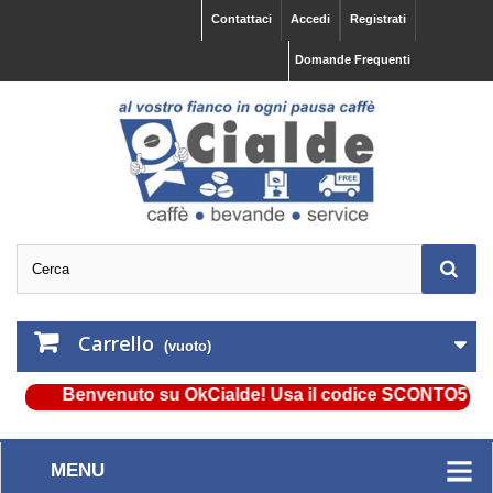
Contattaci
Accedi
Registrati
Domande Frequenti
Carrello
(vuoto)
Benvenuto su OkCialde! Usa il codice SCONTO5 e ottien
MENU