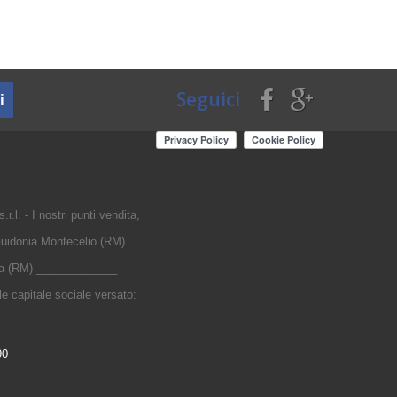
Seguici
i
r.l. - I nostri punti vendita,
uidonia Montecelio (RM)
nia (RM) _____________
 capitale sociale versato:
90