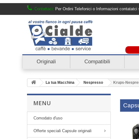
Contattaci:
Per Ordini Telefonici o Informazioni contatat
B
Originali
Compatibili
La tua Macchina
Nespresso
Krups-Nespre
MENU
Capsu
Comodato d'uso
Offerte speciali Capsule originali