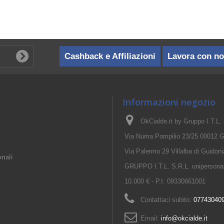
Cashback e Affiliazioni
Lavora con no
Informazioni negozio
OkCialde.it by Gruppo I.T.L. s.
Via Numa Pompilio 23/25 00012 G
Via Palermo 29 Villalba di Guido
onali
GRUPPO I.T.L. S.R.L. unipersonale
10.000 € - P.I. 09330661001
Contattaci subito:
07743040
Email:
info@okcialde.it