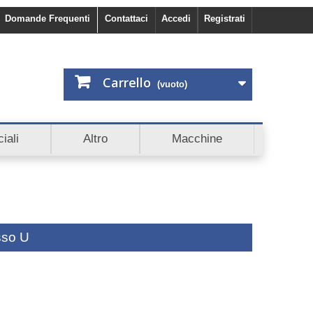
Domande Frequenti
Contattaci
Accedi
Registrati
Carrello
(vuoto)
to 5€ di sconto. Scopri anche Cashback e Affiliazioni.
iali
Altro
Macchine
sso U