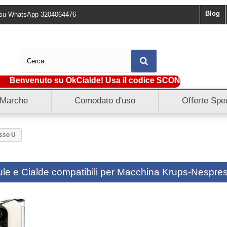
Blog
ci su WhatsApp 3204064476
envenuto su OkCialde! Usa il codice SCONTO5 e ottieni subi
Marche
Comodato d'uso
Offerte Spec
sso U
le e Cialde compatibili per Macchina Krups-Nespre