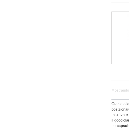
Mostrando 1
Grazie all
posizionar
Intuitiva 
il gocciol
Le
capsul