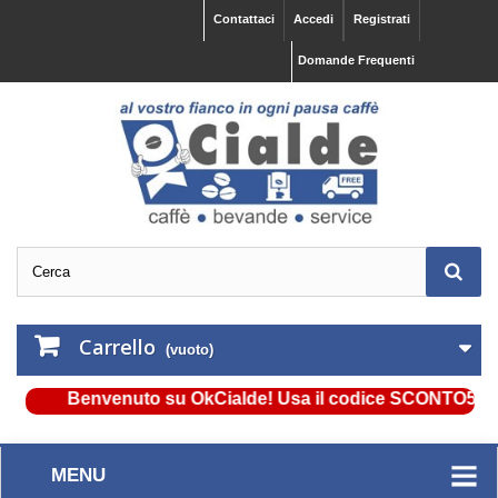
Contattaci
Accedi
Registrati
Domande Frequenti
Carrello
(vuoto)
Benvenuto su OkCialde! Usa il codice SCONTO5 e ottieni
MENU