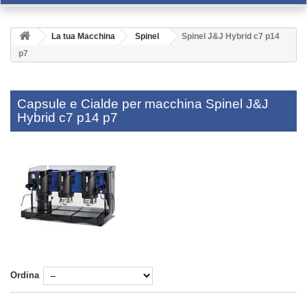
La tua Macchina
Spinel
Spinel J&J Hybrid c7 p14
p7
Capsule e Cialde per macchina Spinel J&J
Hybrid c7 p14 p7
Ordina