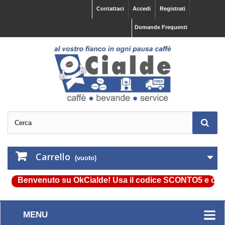
Contattaci
Accedi
Registrati
Domande Frequenti
Carrello
(vuoto)
Benvenuto su OkCialde! Usa il codice SCONTO5 e ottieni sub
MENU