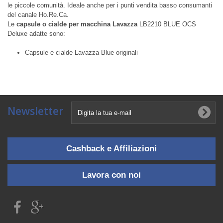
le piccole comunità. Ideale anche per i punti vendita basso consumanti
del canale Ho.Re.Ca.
Le
capsule o cialde per macchina Lavazza
LB2210 BLUE OCS
Deluxe adatte sono:
Capsule e cialde Lavazza Blue originali
Newsletter
Cashback e Affiliazioni
Lavora con noi