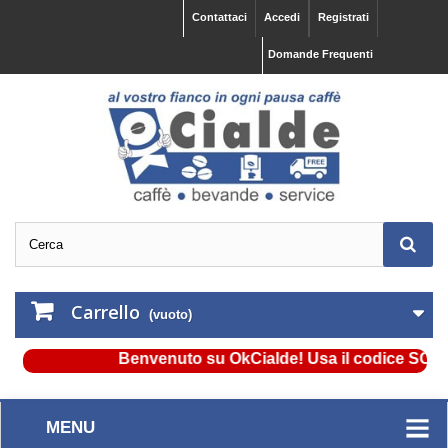
Contattaci
Accedi
Registrati
Domande Frequenti
Carrello
(vuoto)
Benvenuto su OkCialde! Usa il codice SCONTO
MENU