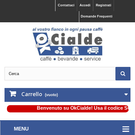
Contattaci
Accedi
Registrati
Domande Frequenti
Carrello
(vuoto)
Benvenuto su OkCialde! Usa il codice SCONTO
MENU