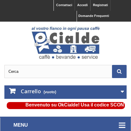
Contattaci
Accedi
Registrati
Domande Frequenti
Carrello
(vuoto)
Benvenuto su OkCialde! Usa il codice SCONTO5 e o
MENU