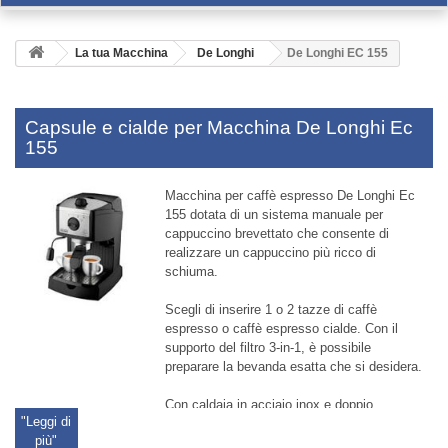
La tua Macchina
De Longhi
De Longhi EC 155
Capsule e cialde per Macchina De Longhi Ec
155
Macchina per caffè espresso De Longhi Ec
155 dotata di un sistema manuale per
cappuccino brevettato che consente di
realizzare un cappuccino più ricco di
schiuma.
Scegli di inserire 1 o 2 tazze di caffè
espresso o caffè espresso cialde. Con
il
supporto del filtro
3-in-1, è possibile
preparare la bevanda esatta che si desidera.
Con caldaia in acciaio inox e doppio
"Leggi di
termostato, per
riscaldare
fino alla
più"
temperatura
ottimale.