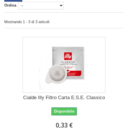
Le
capsule o cialde per macchina De
Ordina
Longhi
EC 155adatte sono:
Capsule e cialde Illy (cialde filtro carta)
Mostrando 1 - 3 di 3 articoli
Capsule e cialde Lavazza originali e
compatibili
Capsule e cialde Borbone originali e
compatibili
Cialde Illy Filtro Carta E.S.E. Classico
Disponibile
0,33 €