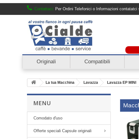
Contattaci:
Per Ordini Telefonici o Informazioni contatat
Originali
Compatibili
La tua Macchina
Lavazza
Lavazza EP MINI
MENU
Macch
Comodato d'uso
Offerte speciali Capsule originali