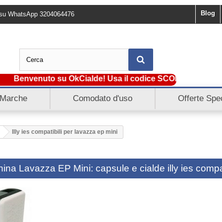
Blog
ci su WhatsApp 3204064476
Benvenuto su OkCialde! Usa il codice SCONTO5 e ottieni sub
Marche
Comodato d'uso
Offerte Spec
Illy ies compatibili per lavazza ep mini
ina Lavazza EP Mini: capsule e cialde illy ies compat