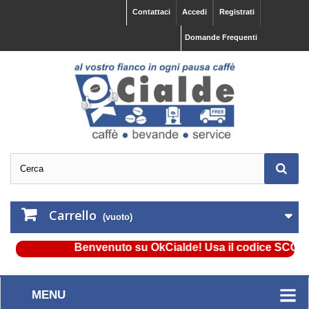
Contattaci
Accedi
Registrati
Domande Frequenti
Carrello
(vuoto)
Benvenuto su OkCialde! Usa il codice SCONTO5 
MENU