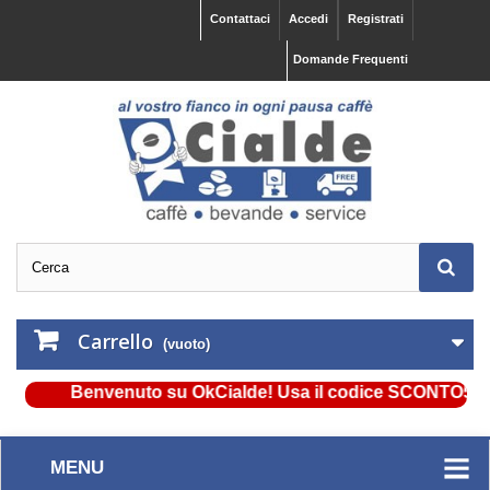
Contattaci
Accedi
Registrati
Domande Frequenti
Carrello
(vuoto)
Benvenuto su OkCialde! Usa il codice SCONTO5 e ottie
MENU