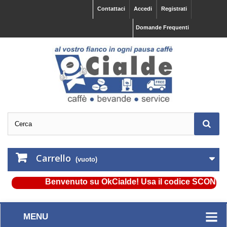
Contattaci
Accedi
Registrati
Domande Frequenti
Carrello
(vuoto)
Benvenuto su OkCialde! Usa il codice SCONTO5 e o
MENU