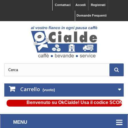
Contattaci
Accedi
Registrati
Domande Frequenti
Carrello
(vuoto)
Benvenuto su OkCialde! Usa il codice SCONTO5 e o
MENU