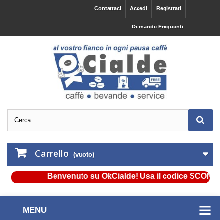
Contattaci
Accedi
Registrati
Domande Frequenti
Carrello
(vuoto)
Benvenuto su OkCialde! Usa il codice SCONTO5 e 
MENU