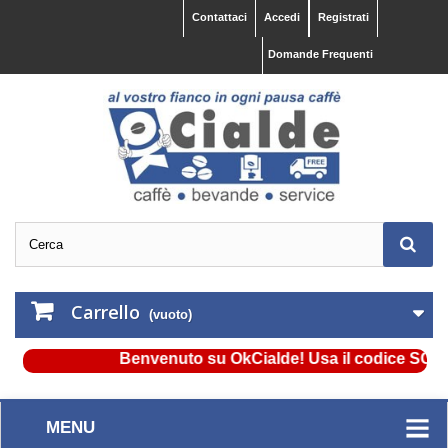
Contattaci
Accedi
Registrati
Domande Frequenti
Carrello
(vuoto)
Benvenuto su OkCialde! Usa il codice SCONTO
MENU