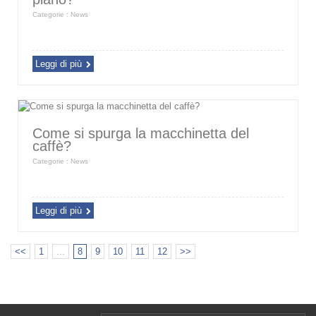
Categorie :
News
Leggi di più
Come si spurga la macchinetta del
caffè?
Categorie :
News
Leggi di più
<<
1
...
8
9
10
11
12
>>