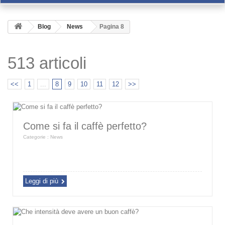
Blog
News
Pagina 8
513 articoli
<<
1
...
8
9
10
11
12
>>
Come si fa il caffè perfetto?
Categorie :
News
Leggi di più