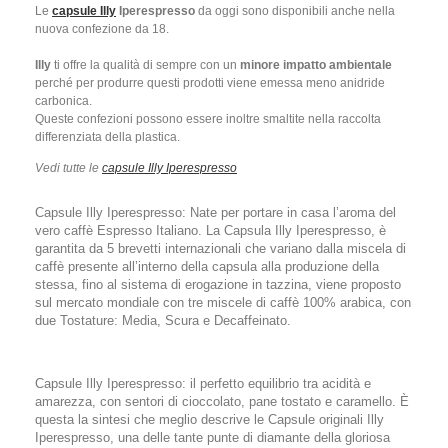
Le
capsule Illy
Iperespresso
da oggi sono disponibili anche nella
nuova confezione da 18.
Illy
ti offre la qualità di sempre con un
minore impatto ambientale
perché per produrre questi prodotti viene emessa meno anidride
carbonica.
Queste confezioni possono essere inoltre smaltite nella raccolta
differenziata della plastica.
Vedi tutte le
capsule Illy Iperespresso
Capsule Illy Iperespresso: Nate per portare in casa l’aroma del
vero caffè Espresso Italiano. La Capsula Illy Iperespresso, è
garantita da 5 brevetti internazionali che variano dalla miscela di
caffè presente all’interno della capsula alla produzione della
stessa, fino al sistema di erogazione in tazzina, viene proposto
sul mercato mondiale con tre miscele di caffè 100% arabica, con
due Tostature: Media, Scura e Decaffeinato.
Capsule Illy Iperespresso: il perfetto equilibrio tra acidità e
amarezza, con sentori di cioccolato, pane tostato e caramello. È
questa la sintesi che meglio descrive le Capsule originali Illy
Iperespresso, una delle tante punte di diamante della gloriosa