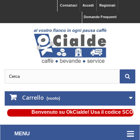
Contattaci
Accedi
Registrati
Domande Frequenti
Carrello
(vuoto)
Benvenuto su OkCialde! Usa il codice SCONTO5 e
MENU