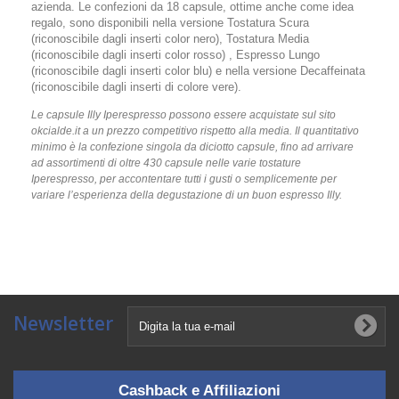
azienda. Le confezioni da 18 capsule, ottime anche come idea
regalo, sono disponibili nella versione Tostatura Scura
(riconoscibile dagli inserti color nero), Tostatura Media
(riconoscibile dagli inserti color rosso) , Espresso Lungo
(riconoscibile dagli inserti color blu) e nella versione Decaffeinata
(riconoscibile dagli inserti di colore vere).
Le capsule Illy Iperespresso possono essere acquistate sul sito
okcialde.it a un prezzo competitivo rispetto alla media. Il quantitativo
minimo è la confezione singola da diciotto capsule, fino ad arrivare
ad assortimenti di oltre 430 capsule nelle varie tostature
Iperespresso, per accontentare tutti i gusti o semplicemente per
variare l’esperienza della degustazione di un buon espresso Illy.
Newsletter
Cashback e Affiliazioni