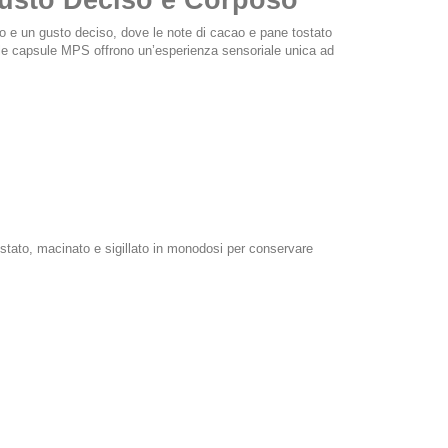
 Gusto Deciso e Corposo
no e un gusto deciso, dove le note di cacao e pane tostato
, le capsule MPS offrono un’esperienza sensoriale unica ad
tostato, macinato e sigillato in monodosi per conservare