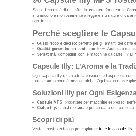
90 Capsule Illy MPS Tosta
Scopri l’intensità di un caffè dal carattere forte con le
Caps
si uniscono armoniosamente a leggere sfumature di caramell
ogni tazza.
Perché scegliere le Capsu
Gusto ricco e deciso:
perfetto per gli amanti del caffè
Qualità garantita:
realizzate con 100% Arabica e confez
Versatilità:
compatibili con le macchine da caffè Illy MP
Capsule Illy: L’Aroma e la Tradi
Ogni capsula Illy racchiude la passione e l’esperienza di un
tutte le sue proprietà organolettiche. Ogni sorso è un’esplo
Soluzioni Illy per Ogni Esigenz
Capsule MPS:
progettate per macchine espresso, perfet
Cialde Illy:
pratiche e curate per un caffè sempre eccell
Scopri di più
Visita il nostro catalogo per esplorare
tutte le capsule Illy
e 