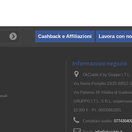
Cashback e Affiliazioni
Lavora con no
Informazioni negozio
OkCialde.it by Gruppo I.T.L. s.
Via Numa Pompilio 23/25 00012 G
Via Palermo 29 Villalba di Guido
onali
GRUPPO I.T.L. S.R.L. unipersonale
10.000 € - P.I. 09330661001
Contattaci subito:
07743040
Email:
info@okcialde.it