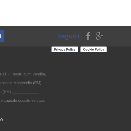
Seguici
i
r.l. - I nostri punti vendita,
uidonia Montecelio (RM)
nia (RM) _____________
 capitale sociale versato:
90