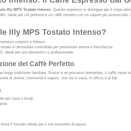
to Intenso: Il Caffè Espresso dal
ule Illy MPS Tostato Intenso
. Questo espresso si distingue per il corpo pie
o. Ideali per chi preferisce un caffè ristretto con un sapore più pronunciato
le Illy MPS Tostato Intenso?
 espresso corposo e intenso.
ionate in atmosfera controllata per preservare aroma e freschezza.
S, ideali per uso domestico o professionale.
zione del Caffè Perfetto
a lunga tradizione familiare. Grazie a un processo brevettato, il caffè viene 
sione di aroma, cremosità e sapore, che sia in casa, in ufficio o al bar.
a
te per casa e locali.
ente.
trova il formato ideale per il tuo momento di pausa.