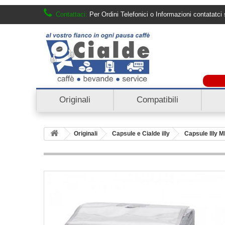
Contattaci:
Per Ordini Telefonici o Informazioni contatat
Originali
Compatibili
Originali
Capsule e Cialde illy
Capsule Illy 