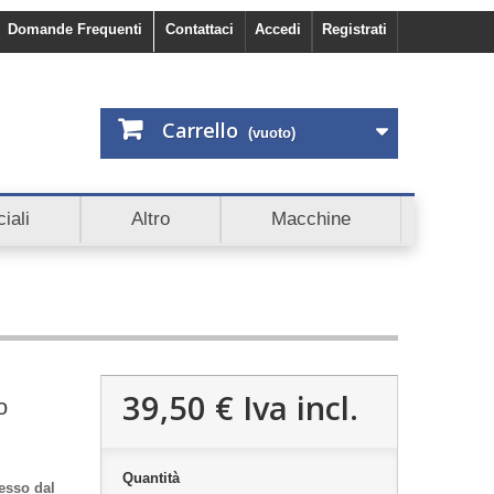
Domande Frequenti
Contattaci
Accedi
Registrati
Carrello
(vuoto)
subito 5€ di sconto. Scopri anche Cashback e Affiliazioni.
iali
Altro
Macchine
39,50 €
Iva incl.
o
Quantità
resso dal