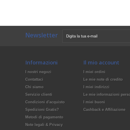
Newsletter
Informazioni
Il mio account
I nostri negozi
I miei ordini
Contattaci
Le mie note di credito
Chi siamo
I miei indirizzi
Servizio clienti
Le mie informazioni pers
Condizioni d'acquisto
I miei buoni
Spedizioni Gratis?
Cashback e Affiliazione
Metodi di pagamento
Note legali & Privacy