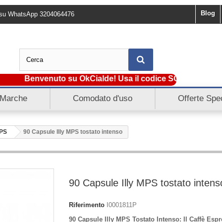
Blog
ci su WhatsApp 3204064476
Benvenuto su OkCialde! Usa il codice SCONTO5 e ottieni 
Marche
Comodato d'uso
Offerte Spec
MPS
90 Capsule Illy MPS tostato intenso
90 Capsule Illy MPS tostato intens
Riferimento
I0001811P
90 Capsule Illy MPS Tostato Intenso: Il Caffè Esp