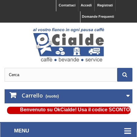
Contattaci
Accedi
Registrati
Domande Frequenti
Carrello
(vuoto)
Benvenuto su OkCialde! Usa il codice SCONTO5 e otti
MENU