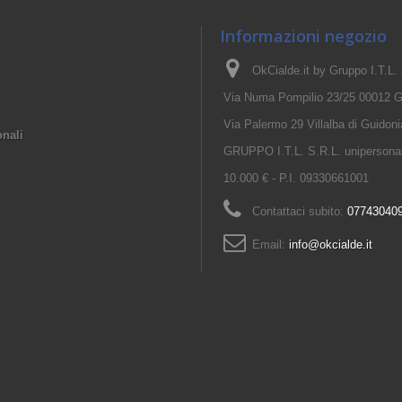
Informazioni negozio
OkCialde.it by Gruppo I.T.L. s.
Via Numa Pompilio 23/25 00012 G
Via Palermo 29 Villalba di Guido
onali
GRUPPO I.T.L. S.R.L. unipersonale
10.000 € - P.I. 09330661001
Contattaci subito:
07743040
Email:
info@okcialde.it