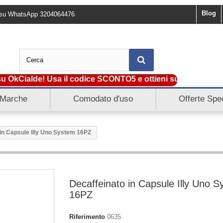
Blog
ci su WhatsApp 3204064476
kCialde! Usa il codice SCONTO5 e ottieni subito 5€ di scon
Marche
Comodato d'uso
Offerte Spec
in Capsule Illy Uno System 16PZ
Decaffeinato in Capsule Illy Uno 
16PZ
Riferimento
0635