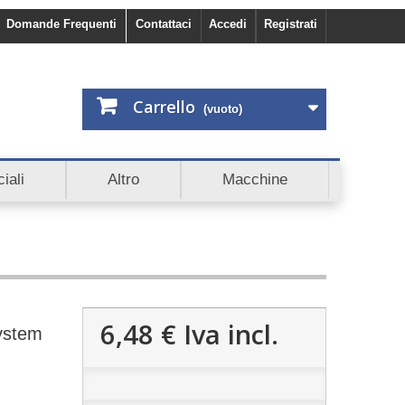
Domande Frequenti
Contattaci
Accedi
Registrati
Carrello
(vuoto)
to. Scopri anche Cashback e Affiliazioni.
iali
Altro
Macchine
6,48 €
Iva incl.
System