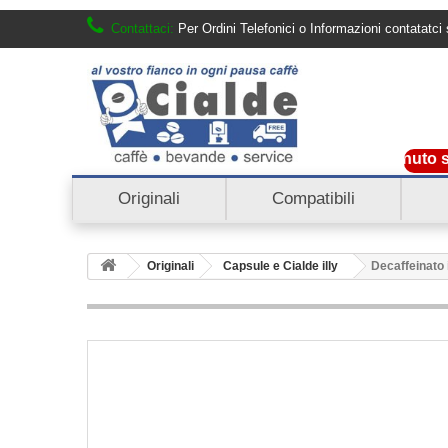
Contattaci:
Per Ordini Telefonici o Informazioni contatat
Benvenuto su O
Originali
Compatibili
Originali
Capsule e Cialde illy
Decaffeinato 