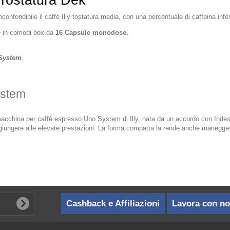
Tostatura Dek
confondibile il caffè Illy tostatura media, con una percentuale di caffeina infe
 in comodi box da
16 Capsule monodose.
System
.
ystem
a macchina per caffè espresso Uno System di Illy, nata da un accordo con Indes
aggiungere alle elevate prestazioni. La forma compatta la rende anche maneggev
Cashback e Affiliazioni
Lavora con no