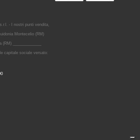
r.l. - I nostri punti vendita,
uidonia Montecelio (RM)
nia (RM) _____________
 capitale sociale versato:
90