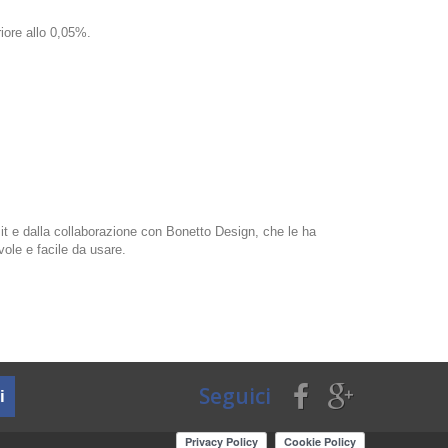
riore allo 0,05%.
it e dalla collaborazione con Bonetto Design, che le ha
ole e facile da usare.
Seguici
i