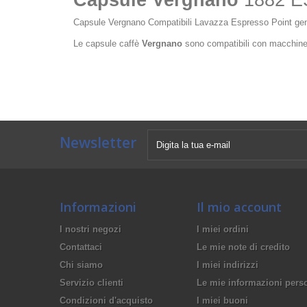
Capsule Vergnano
1882 
Capsule Vergnano Compatibili Lavazza Espresso Point genera
Le capsule caffè
Vergnano
sono compatibili con macchin
Newsletter
Informazioni
Il mio account
I nostri negozi
I miei ordini
Contattaci
Le mie note di credito
Chi siamo
I miei indirizzi
Servizio clienti
Le mie informazioni pers
Condizioni d'acquisto
I miei buoni