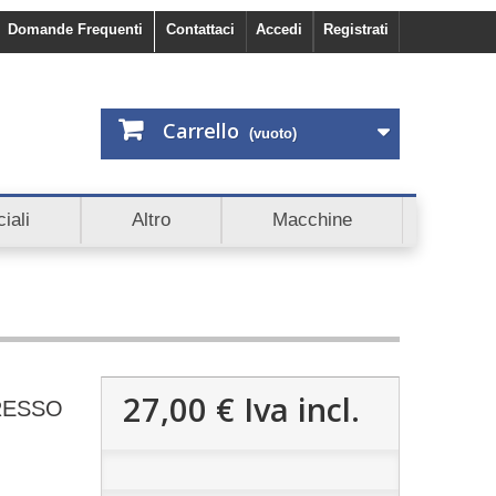
Domande Frequenti
Contattaci
Accedi
Registrati
Carrello
(vuoto)
subito 5€ di sconto. Scopri anche Cashback e Affiliazioni.
iali
Altro
Macchine
27,00 €
Iva incl.
PRESSO