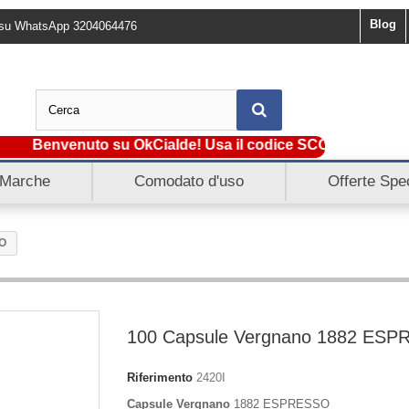
Blog
ci su WhatsApp 3204064476
Benvenuto su OkCialde! Usa il codice SCONTO5 e ottieni 
Marche
Comodato d'uso
Offerte Spec
SO
100 Capsule Vergnano 1882 ES
Riferimento
2420I
Capsule Vergnano
1882 ESPRESSO