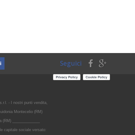
Seguici
i
r.l. - I nostri punti vendita,
uidonia Montecelio (RM)
nia (RM) _____________
 capitale sociale versato: