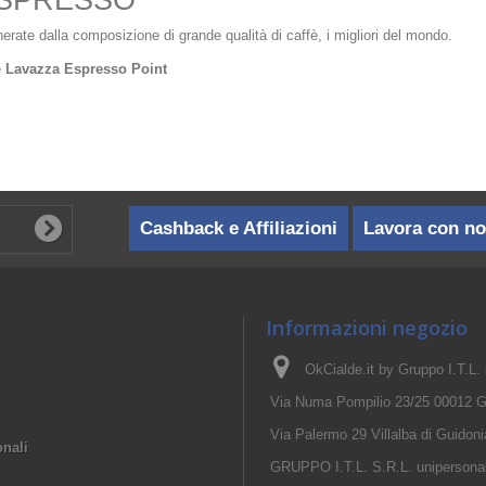
ESPRESSO
te dalla composizione di grande qualità di caffè, i migliori del mondo.
e
Lavazza Espresso Point
Cashback e Affiliazioni
Lavora con no
Informazioni negozio
OkCialde.it by Gruppo I.T.L. s.
Via Numa Pompilio 23/25 00012 G
Via Palermo 29 Villalba di Guido
onali
GRUPPO I.T.L. S.R.L. unipersonale