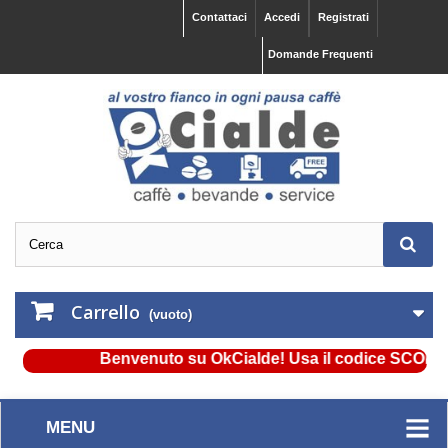
Contattaci
Accedi
Registrati
Domande Frequenti
Carrello
(vuoto)
Benvenuto su OkCialde! Usa il codice SCONTO5 e
MENU