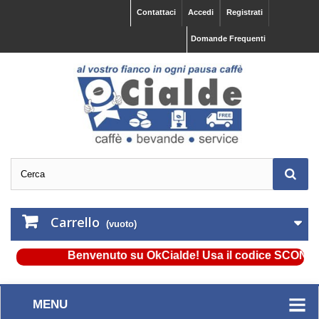
Contattaci
Accedi
Registrati
Domande Frequenti
Carrello
(vuoto)
Benvenuto su OkCialde! Usa il codice SCONTO5 e 
MENU