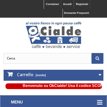
Contattaci
Accedi
Registrati
Domande Frequenti
Carrello
(vuoto)
Benvenuto su OkCialde! Usa il codice SCONTO5 e 
MENU