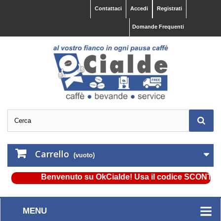
Contattaci
Accedi
Registrati
Domande Frequenti
Carrello
(vuoto)
Benvenuto su OkCialde! Usa il codice SCONTO5 e ot
MENU