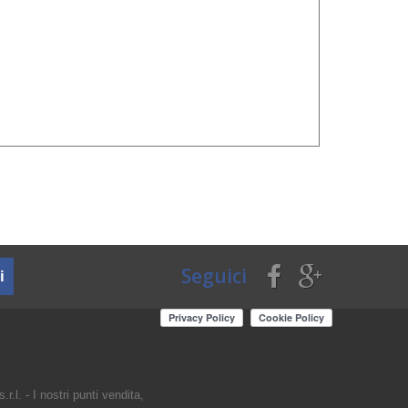
Seguici
i
r.l. - I nostri punti vendita,