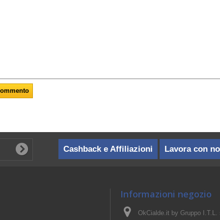
Cashback e Affiliazioni
Lavora con no
Informazioni negozio
OkCialde.it by Gruppo I.T.L. s.