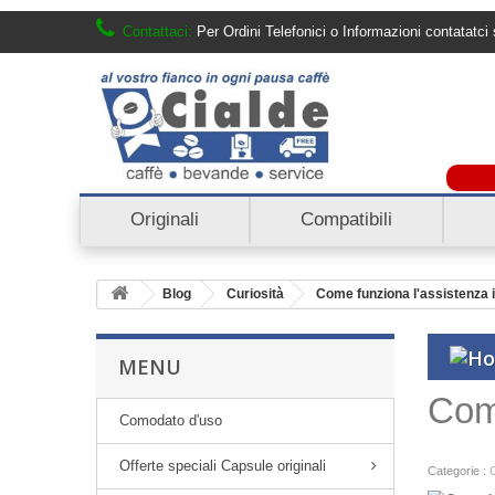
Contattaci:
Per Ordini Telefonici o Informazioni contatat
Originali
Compatibili
Blog
Curiosità
Come funziona l'assistenza 
MENU
Come
Comodato d'uso
Offerte speciali Capsule originali
Categorie :
C