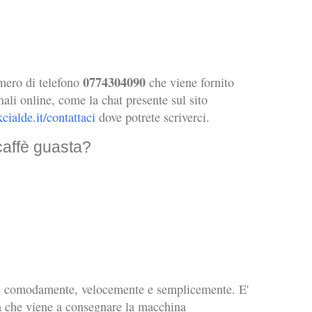
0774304090
mero di telefono
che viene fornito
nali online, come la chat presente sul sito
cialde.it/contattaci
dove potrete scriverci.
caffè guasta?
ne comodamente, velocemente e semplicemente. E'
ona che viene a consegnare la macchina