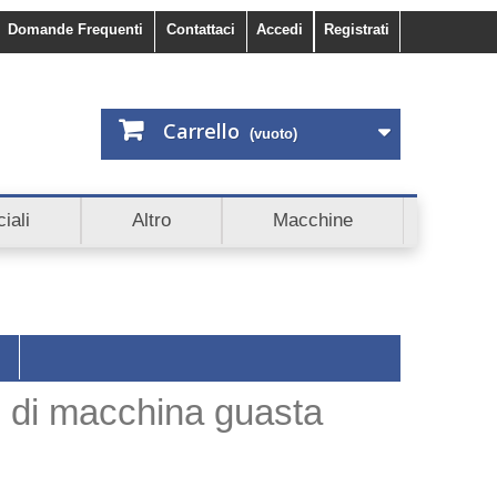
Domande Frequenti
Contattaci
Accedi
Registrati
Carrello
(vuoto)
bito 5€ di sconto. Scopri anche Cashback e Affiliazioni.
iali
Altro
Macchine
o di macchina guasta