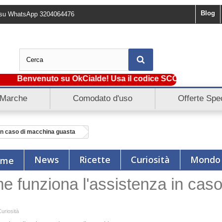
Blog
ci su WhatsApp 3204064476
Benvenuto su OkCialde! Usa il codice SCONTO5 e ottieni su
Marche
Comodato d'uso
Offerte Spec
in caso di macchina guasta
News
Ricette
Curiosità
Mondo
 funziona l'assistenza in cas
uriosità