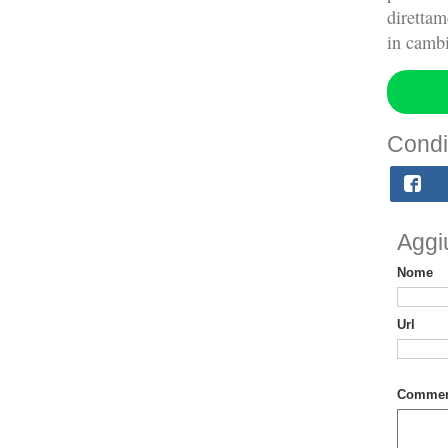
direttam
in cambi
Condi
Aggi
Nome
Url
Commen