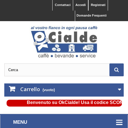
Contattaci
Accedi
Registrati
Domande Frequenti
Carrello
(vuoto)
Benvenuto su OkCialde! Usa il codice SCONTO5 e 
MENU