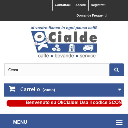
Contattaci
Accedi
Registrati
Domande Frequenti
Carrello
(vuoto)
Benvenuto su OkCialde! Usa il codice SCONTO5 e o
MENU